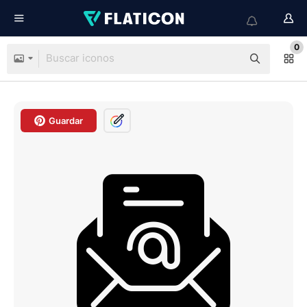
0
Guardar