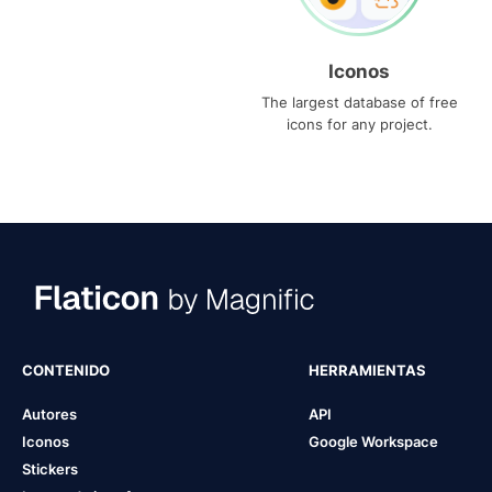
Iconos
The largest database of free
icons for any project.
CONTENIDO
HERRAMIENTAS
Autores
API
Iconos
Google Workspace
Stickers