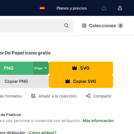
Planes y precios
Colecciones
0
r De Papel icono gratis
PNG
SVG
512px
Copiar PNG
Copiar SVG
ás formatos
Añadir a la colección
Compartir
 de Flaticon
ara uso personal o comercial con atribución.
Más información
ere atribución
¿Cómo atribuir?