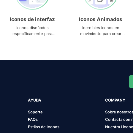
Iconos de interfaz
Iconos Animados
Iconos diseñados
Increíbles iconos en
específicamente para
movimiento para crear
interfaces
proyectos dinámicos
AYUDA
COMPANY
Soporte
Sobre nosotro
FAQs
Contacta con 
Estilos de Iconos
Nuestra Licenc