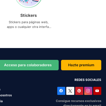
Stickers
Stickers para páginas web,
apps o cualquier otra interfaz
que necesites
Acceso para colaboradores
Hazte premium
REDES SOCIALES
s
nosotros
Consigue recursos exclusivos
ia
directamente en tu email