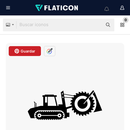
0
Guardar