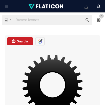
0
Guardar