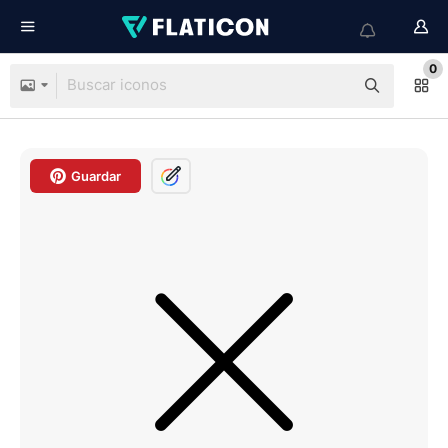
0
Guardar