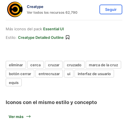
Creatype
Seguir
Ver todos los recursos 62,790
Más iconos del pack
Essential UI
Estilo:
Creatype Detailed Outline
eliminar
cerca
cruzar
cruzado
marca de la cruz
botón cerrar
entrecruzar
ui
interfaz de usuario
equis
Iconos con el mismo estilo y concepto
Ver más