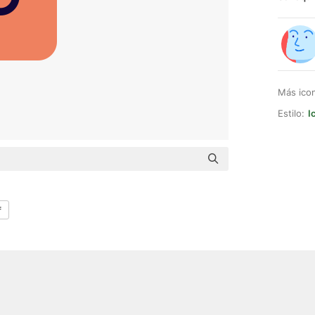
Más ico
Estilo:
I
f