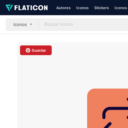
Autores
Iconos
Stickers
Iconos 
Iconos
Guardar