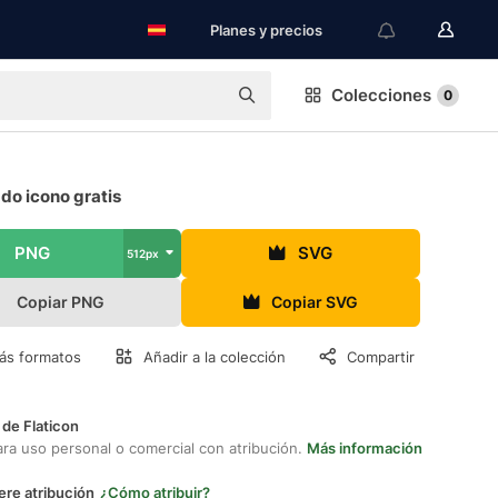
Planes y precios
Colecciones
0
do icono gratis
PNG
SVG
512px
Copiar PNG
Copiar SVG
ás formatos
Añadir a la colección
Compartir
 de Flaticon
ara uso personal o comercial con atribución.
Más información
ere atribución
¿Cómo atribuir?