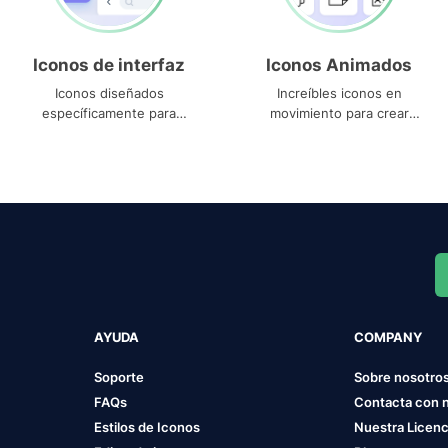
Iconos de interfaz
Iconos Animados
Iconos diseñados
Increíbles iconos en
específicamente para
movimiento para crear
interfaces
proyectos dinámicos
AYUDA
COMPANY
Soporte
Sobre nosotro
FAQs
Contacta con 
Estilos de Iconos
Nuestra Licenc