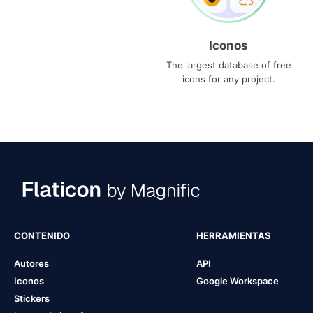
Iconos
The largest database of free
icons for any project.
CONTENIDO
HERRAMIENTAS
Autores
API
Iconos
Google Workspace
Stickers