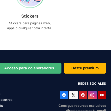
Stickers
Stickers para páginas web,
apps o cualquier otra interfaz
que necesites
Acceso para colaboradores
Hazte premium
REDES SOCIALES
s
nosotros
Consigue recursos exclusivos
ia
directamente en tu email