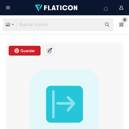
0
Guardar