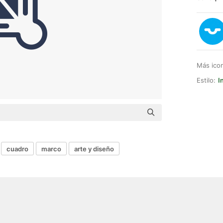
Más ico
Estilo:
I
cuadro
marco
arte y diseño