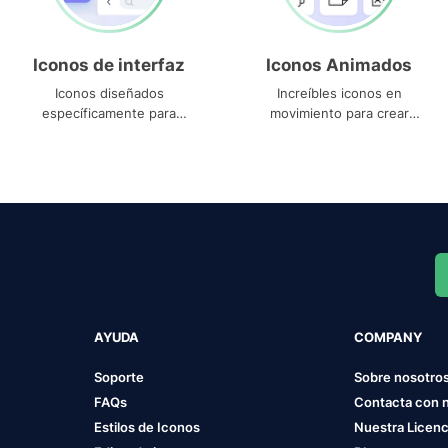
Iconos de interfaz
Iconos Animados
Iconos diseñados
Increíbles iconos en
específicamente para
movimiento para crear
interfaces
proyectos dinámicos
AYUDA
COMPANY
Soporte
Sobre nosotro
FAQs
Contacta con 
Estilos de Iconos
Nuestra Licenc