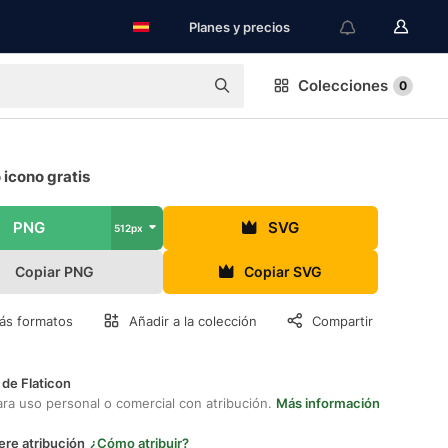
Planes y precios
Colecciones
0
icono gratis
PNG
SVG
512px
Copiar PNG
Copiar SVG
ás formatos
Añadir a la colección
Compartir
 de Flaticon
ara uso personal o comercial con atribución.
Más información
ere atribución
¿Cómo atribuir?