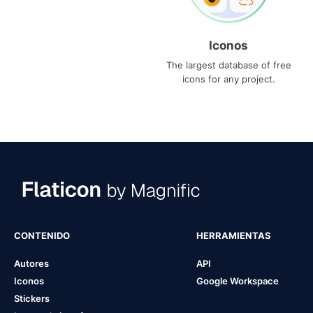
Iconos
The largest database of free
icons for any project.
CONTENIDO
HERRAMIENTAS
Autores
API
Iconos
Google Workspace
Stickers