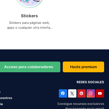
Stickers
Stickers para páginas web,
apps o cualquier otra interfaz
que necesites
Acceso para colaboradores
Hazte premium
REDES SOCIALES
s
nosotros
Consigue recursos exclusivos
ia
directamente en tu email