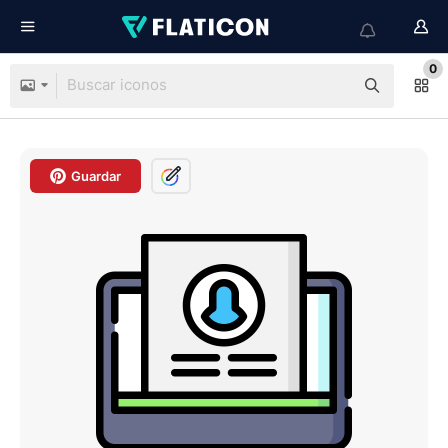
0
Guardar