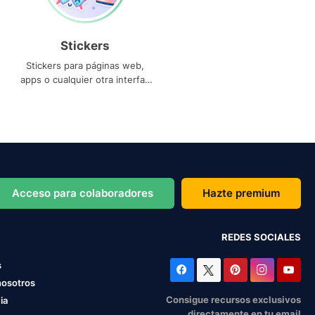
Stickers
Stickers para páginas web,
apps o cualquier otra interfaz
que necesites
Acceso para colaboradores
Hazte premium
REDES SOCIALES
s
nosotros
Consigue recursos exclusivos
ia
directamente en tu email