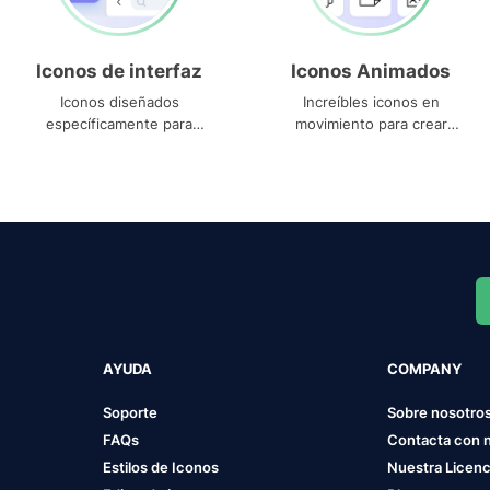
Iconos de interfaz
Iconos Animados
Iconos diseñados
Increíbles iconos en
específicamente para
movimiento para crear
interfaces
proyectos dinámicos
AYUDA
COMPANY
Soporte
Sobre nosotro
FAQs
Contacta con 
Estilos de Iconos
Nuestra Licenc