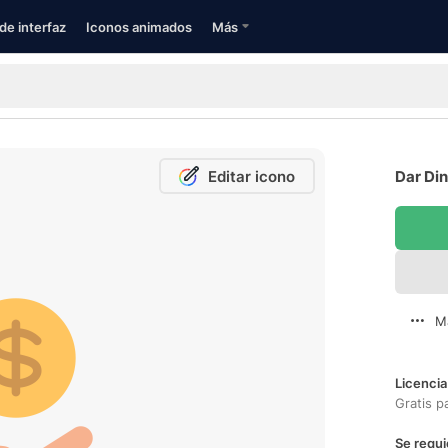
de interfaz
Iconos animados
Más
Editar icono
Dar Din
M
Licencia
Gratis p
Se requi