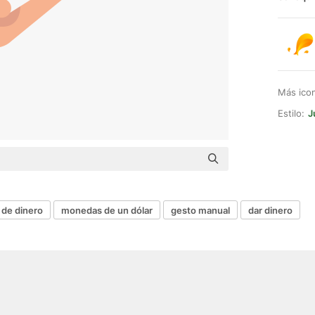
Más ico
Estilo:
J
de dinero
monedas de un dólar
gesto manual
dar dinero