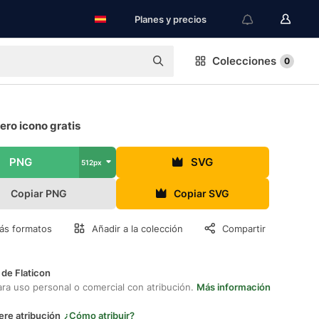
Planes y precios
Colecciones
0
ero icono gratis
PNG
SVG
512px
Copiar PNG
Copiar SVG
ás formatos
Añadir a la colección
Compartir
 de Flaticon
ara uso personal o comercial con atribución.
Más información
ere atribución
¿Cómo atribuir?