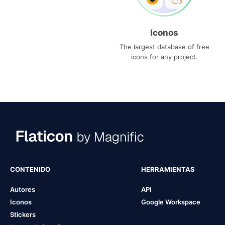
Iconos
The largest database of free
icons for any project.
CONTENIDO
HERRAMIENTAS
Autores
API
Iconos
Google Workspace
Stickers