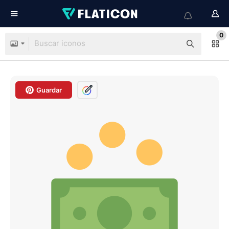
0
Guardar