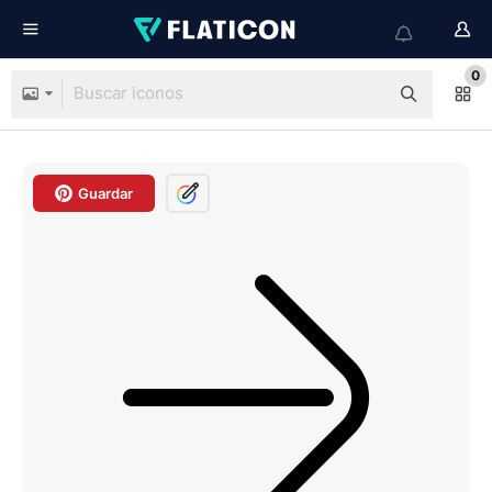
0
Guardar