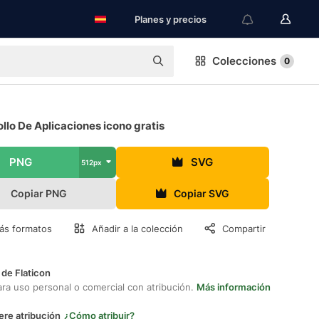
Planes y precios
Colecciones
0
llo De Aplicaciones icono gratis
PNG
SVG
512px
Copiar PNG
Copiar SVG
ás formatos
Añadir a la colección
Compartir
 de Flaticon
ara uso personal o comercial con atribución.
Más información
ere atribución
¿Cómo atribuir?