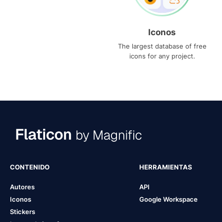
Iconos
The largest database of free
icons for any project.
CONTENIDO
HERRAMIENTAS
Autores
API
Iconos
Google Workspace
Stickers