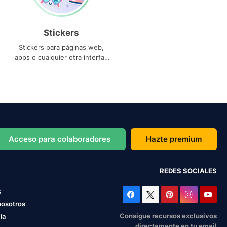
Stickers
Stickers para páginas web,
apps o cualquier otra interfaz
que necesites
Acceso para colaboradores
Hazte premium
REDES SOCIALES
s
nosotros
Consigue recursos exclusivos
ia
directamente en tu email