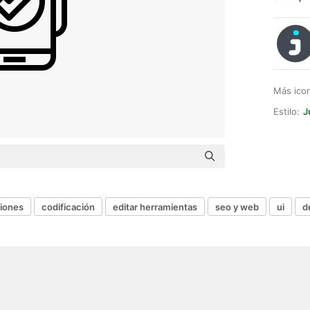
Más ico
Estilo:
J
ciones
codificación
editar herramientas
seo y web
ui
d