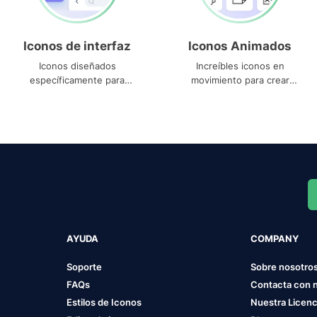
Iconos de interfaz
Iconos Animados
Iconos diseñados
Increíbles iconos en
específicamente para
movimiento para crear
interfaces
proyectos dinámicos
AYUDA
COMPANY
Soporte
Sobre nosotro
FAQs
Contacta con 
Estilos de Iconos
Nuestra Licenc