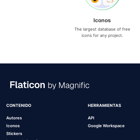
Iconos
The largest database of free
icons for any project.
CONTENIDO
HERRAMIENTAS
Autores
API
Iconos
Google Workspace
Stickers