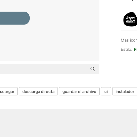
Más ico
Estilo:
P
scargar
descarga directa
guardar el archivo
ui
instalador