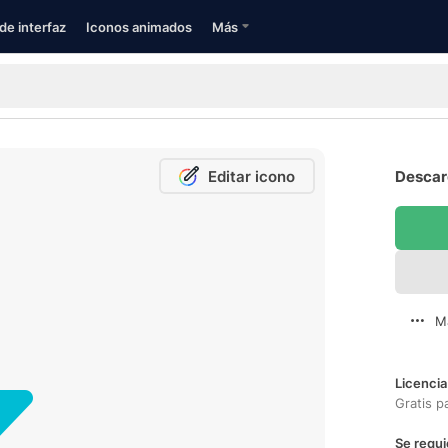
de interfaz
Iconos animados
Más
Editar icono
Descarg
M
Licencia
Gratis p
Se requi