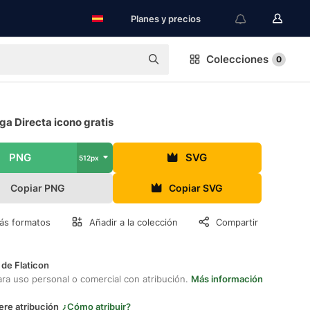
Planes y precios
Colecciones
0
a Directa icono gratis
PNG
SVG
512px
Copiar PNG
Copiar SVG
ás formatos
Añadir a la colección
Compartir
 de Flaticon
ara uso personal o comercial con atribución.
Más información
ere atribución
¿Cómo atribuir?