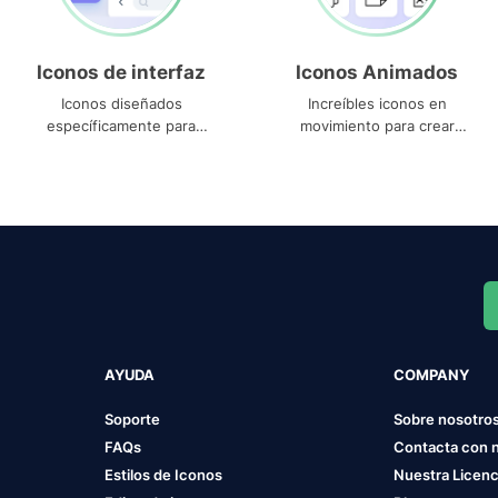
Iconos de interfaz
Iconos Animados
Iconos diseñados
Increíbles iconos en
específicamente para
movimiento para crear
interfaces
proyectos dinámicos
AYUDA
COMPANY
Soporte
Sobre nosotro
FAQs
Contacta con 
Estilos de Iconos
Nuestra Licenc