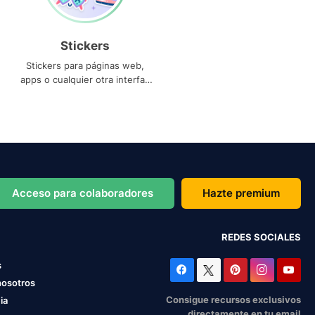
Stickers
Stickers para páginas web,
apps o cualquier otra interfaz
que necesites
Acceso para colaboradores
Hazte premium
REDES SOCIALES
s
nosotros
Consigue recursos exclusivos
ia
directamente en tu email