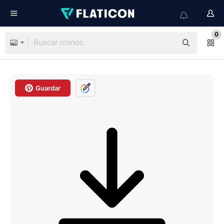
0
Guardar