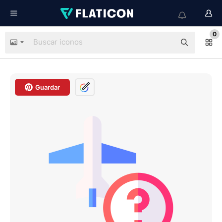
0
Guardar