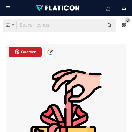
0
Guardar