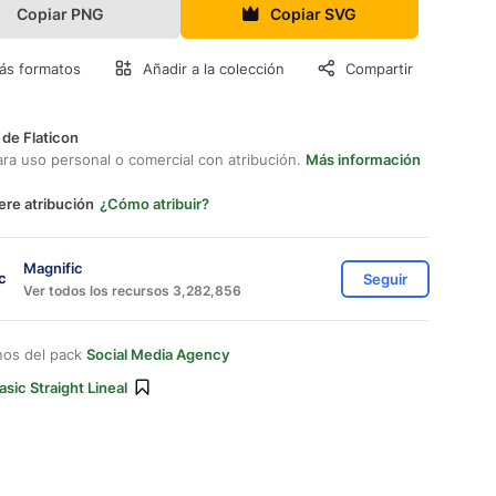
Copiar PNG
Copiar SVG
ás formatos
Añadir a la colección
Compartir
 de Flaticon
ara uso personal o comercial con atribución.
Más información
ere atribución
¿Cómo atribuir?
Magnific
Seguir
Ver todos los recursos 3,282,856
nos del pack
Social Media Agency
asic Straight Lineal