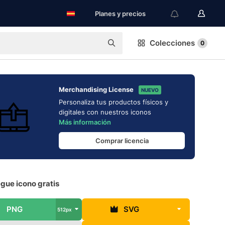
Planes y precios
Colecciones
0
Merchandising License
NUEVO
Personaliza tus productos físicos y
digitales con nuestros iconos
Más información
Comprar licencia
gue icono gratis
PNG
SVG
512px