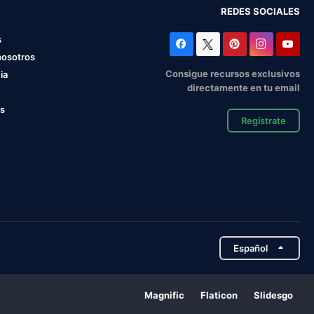
REDES SOCIALES
s
nosotros
Consigue recursos exclusivos
ia
directamente en tu email
os
Regístrate
Español
Magnific
Flaticon
Slidesgo