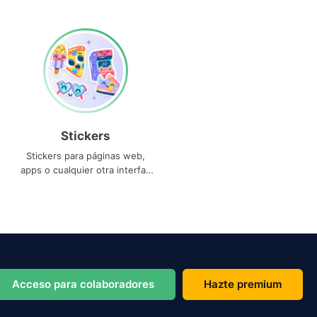
Stickers
Stickers para páginas web,
apps o cualquier otra interfaz
que necesites
Acceso para colaboradores
Hazte premium