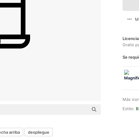
M
Licencia
Gratis p
Se requi
Más ico
Estilo:
B
echa arriba
despliegue