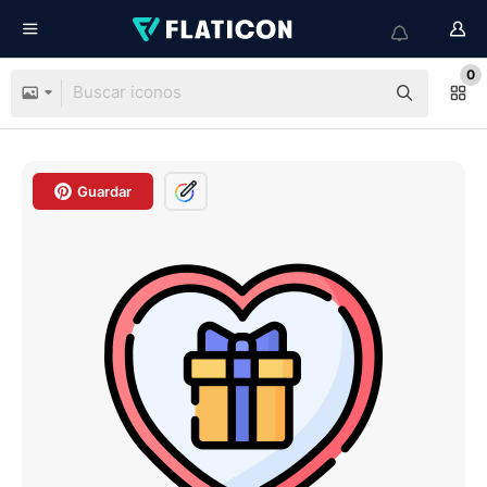
0
Guardar