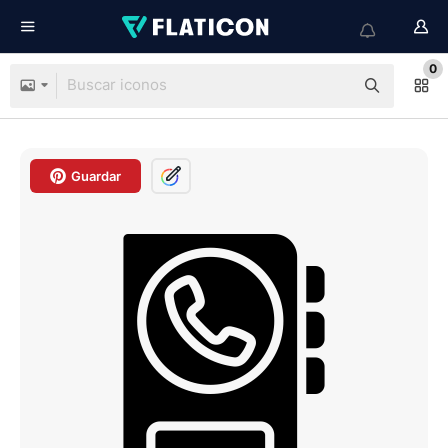
0
Guardar