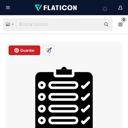
0
Guardar