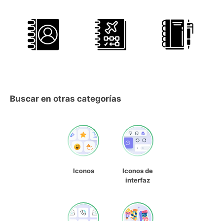
Buscar en otras categorías
Iconos
Iconos de
interfaz