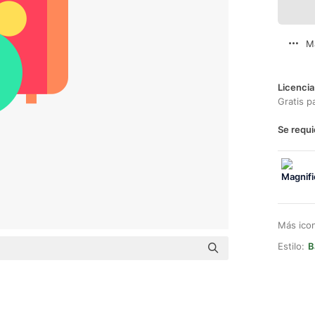
M
Licencia
Gratis p
Se requi
Más ico
Estilo:
B