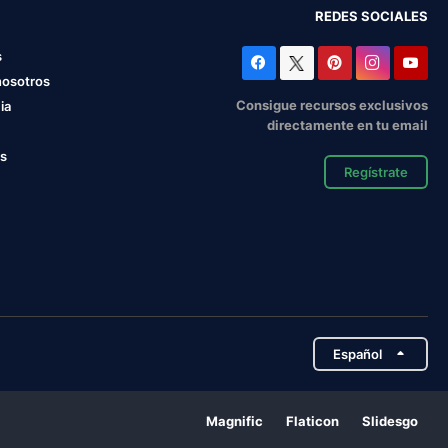
REDES SOCIALES
s
nosotros
Consigue recursos exclusivos
ia
directamente en tu email
os
Regístrate
Español
Magnific
Flaticon
Slidesgo