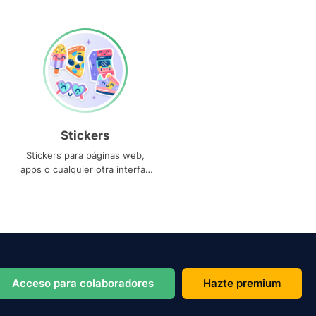
Stickers
Stickers para páginas web,
apps o cualquier otra interfaz
que necesites
Acceso para colaboradores
Hazte premium