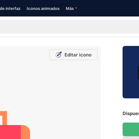
de interfaz
Iconos animados
Más
Editar icono
Dispues