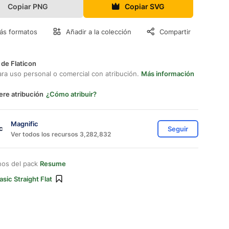
Copiar PNG
Copiar SVG
ás formatos
Añadir a la colección
Compartir
 de Flaticon
ara uso personal o comercial con atribución.
Más información
ere atribución
¿Cómo atribuir?
Magnific
Seguir
Ver todos los recursos 3,282,832
nos del pack
Resume
asic Straight Flat