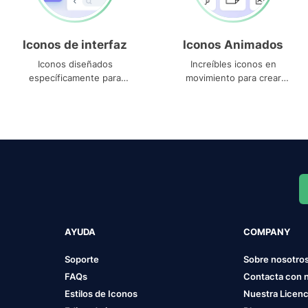
Iconos de interfaz
Iconos Animados
Iconos diseñados
Increíbles iconos en
específicamente para
movimiento para crear
interfaces
proyectos dinámicos
AYUDA
COMPANY
Soporte
Sobre nosotro
FAQs
Contacta con 
Estilos de Iconos
Nuestra Licenc