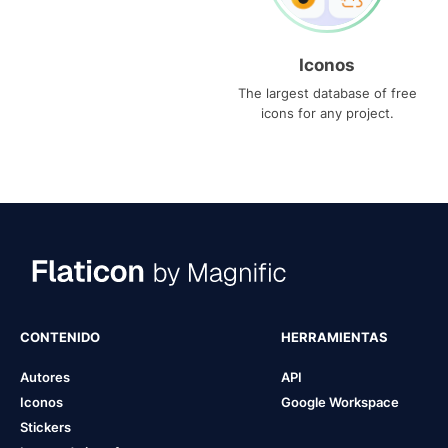
Iconos
The largest database of free
icons for any project.
CONTENIDO
HERRAMIENTAS
Autores
API
Iconos
Google Workspace
Stickers