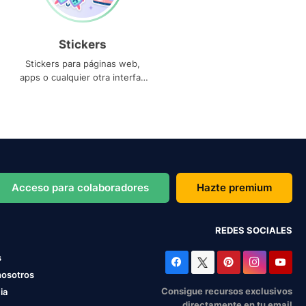
Stickers
Stickers para páginas web,
apps o cualquier otra interfaz
que necesites
Acceso para colaboradores
Hazte premium
REDES SOCIALES
s
nosotros
Consigue recursos exclusivos
ia
directamente en tu email