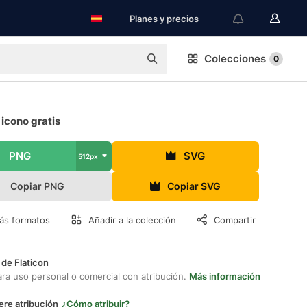
Planes y precios
Colecciones
0
 icono gratis
PNG
SVG
512px
Copiar PNG
Copiar SVG
ás formatos
Añadir a la colección
Compartir
 de Flaticon
ara uso personal o comercial con atribución.
Más información
ere atribución
¿Cómo atribuir?