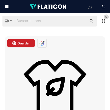
0
Guardar