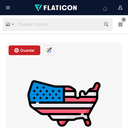
0
Guardar