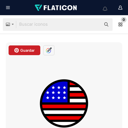
0
Guardar