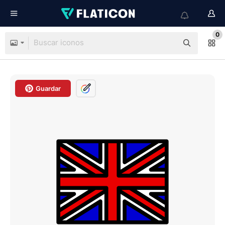
0
Guardar