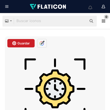
0
Guardar