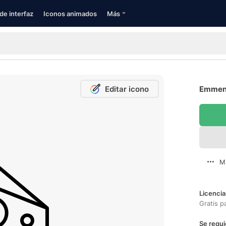
de interfaz
Iconos animados
Más
Editar icono
Emment
M
Licencia
Gratis p
Se requi