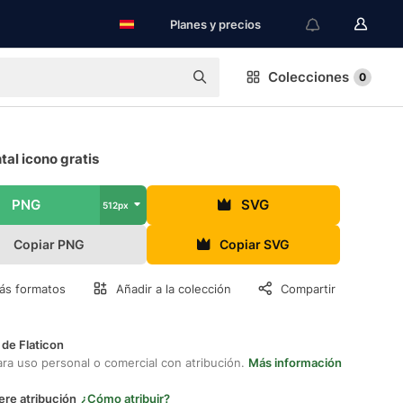
Planes y precios
Colecciones
0
al icono gratis
PNG
SVG
512px
Copiar PNG
Copiar SVG
ás formatos
Añadir a la colección
Compartir
 de Flaticon
ara uso personal o comercial con atribución.
Más información
ere atribución
¿Cómo atribuir?