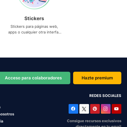
Stickers
Stickers para páginas web,
apps o cualquier otra interfaz
que necesites
Acceso para colaboradores
Hazte premium
REDES SOCIALES
s
nosotros
Consigue recursos exclusivos
ia
directamente en tu email