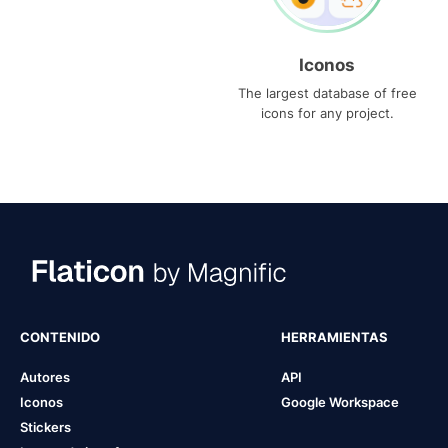
Iconos
The largest database of free
icons for any project.
CONTENIDO
HERRAMIENTAS
Autores
API
Iconos
Google Workspace
Stickers