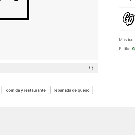
Más ico
Estilo:
G
comida y restaurante
rebanada de queso