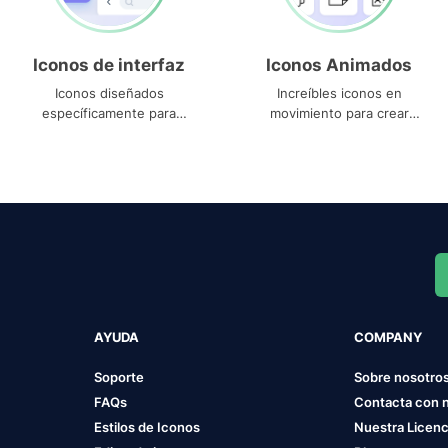
Iconos de interfaz
Iconos Animados
Iconos diseñados
Increíbles iconos en
específicamente para
movimiento para crear
interfaces
proyectos dinámicos
AYUDA
COMPANY
Soporte
Sobre nosotro
FAQs
Contacta con 
Estilos de Iconos
Nuestra Licenc