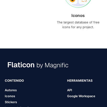
Iconos
The largest database of free
icons for any project.
CONTENIDO
HERRAMIENTAS
Autores
API
Iconos
Google Workspace
Stickers