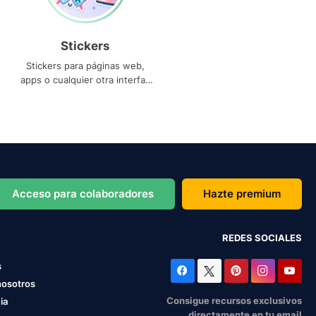
Stickers
Stickers para páginas web,
apps o cualquier otra interfaz
que necesites
Acceso para colaboradores
Hazte premium
REDES SOCIALES
s
nosotros
Consigue recursos exclusivos
ia
directamente en tu email