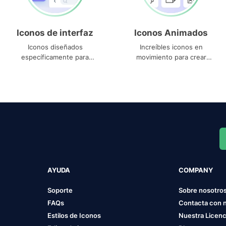
Iconos de interfaz
Iconos Animados
Iconos diseñados
Increíbles iconos en
específicamente para
movimiento para crear
interfaces
proyectos dinámicos
AYUDA
COMPANY
Soporte
Sobre nosotro
FAQs
Contacta con 
Estilos de Iconos
Nuestra Licenc