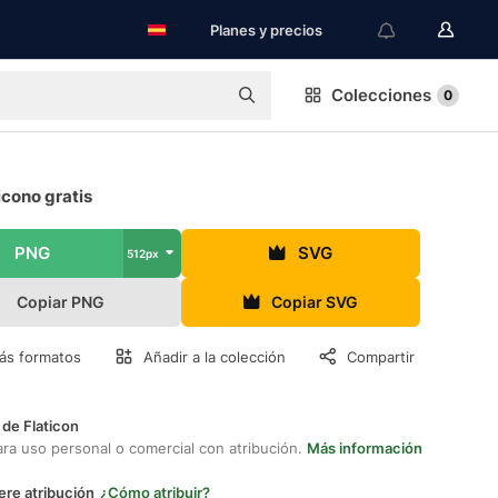
Planes y precios
Colecciones
0
cono gratis
PNG
SVG
512px
Copiar PNG
Copiar SVG
ás formatos
Añadir a la colección
Compartir
 de Flaticon
ara uso personal o comercial con atribución.
Más información
ere atribución
¿Cómo atribuir?