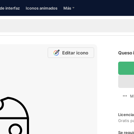
de interfaz
Iconos animados
Más
Editar icono
Queso i
M
Licencia
Gratis p
Se requi