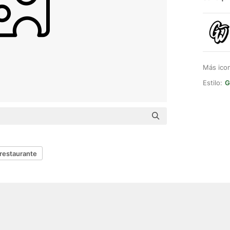
Más ico
Estilo:
G
restaurante