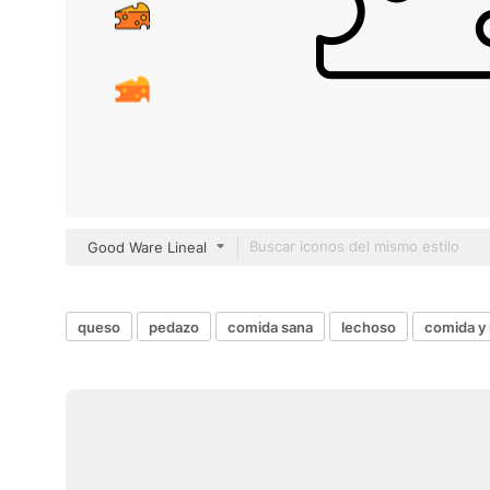
Good Ware Lineal
queso
pedazo
comida sana
lechoso
comida y 