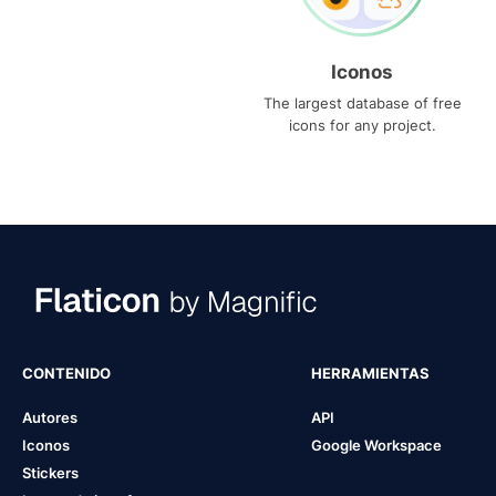
Iconos
The largest database of free
icons for any project.
CONTENIDO
HERRAMIENTAS
Autores
API
Iconos
Google Workspace
Stickers