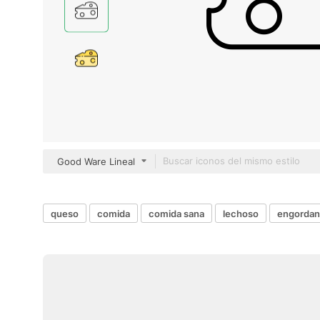
Good Ware Lineal
queso
comida
comida sana
lechoso
engordan