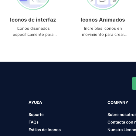
Iconos de interfaz
Iconos Animados
Iconos diseñados
Increíbles iconos en
específicamente para
movimiento para crear
interfaces
proyectos dinámicos
AYUDA
COMPANY
Soporte
Sobre nosotro
FAQs
Contacta con 
Estilos de Iconos
Nuestra Licenc