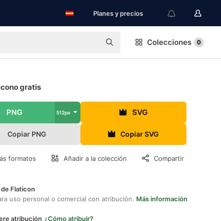
Planes y precios
Colecciones
0
cono gratis
PNG
SVG
512px
Copiar PNG
Copiar SVG
ás formatos
Añadir a la colección
Compartir
 de Flaticon
ara uso personal o comercial con atribución.
Más información
ere atribución
¿Cómo atribuir?