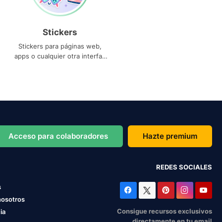
Stickers
Stickers para páginas web,
apps o cualquier otra interfaz
que necesites
Acceso para colaboradores
Hazte premium
REDES SOCIALES
s
nosotros
Consigue recursos exclusivos
ia
directamente en tu email