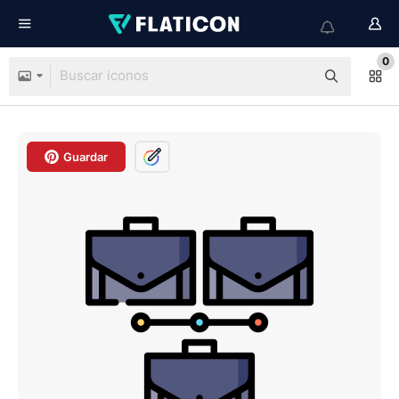
0
Guardar