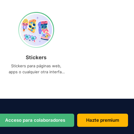
Stickers
Stickers para páginas web,
apps o cualquier otra interfaz
que necesites
Acceso para colaboradores
Hazte premium