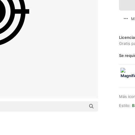
M
Licencia
Gratis p
Se requi
Más ico
Estilo:
B