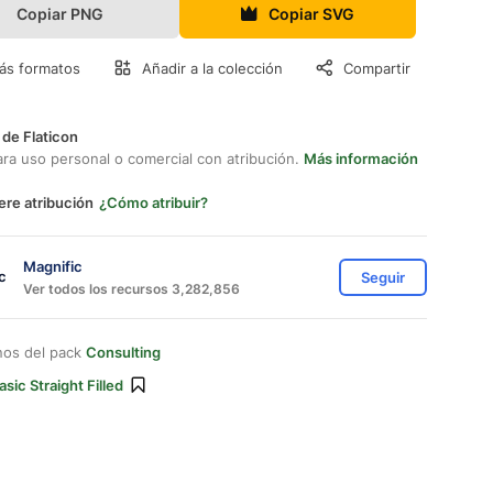
Copiar PNG
Copiar SVG
ás formatos
Añadir a la colección
Compartir
 de Flaticon
ara uso personal o comercial con atribución.
Más información
ere atribución
¿Cómo atribuir?
Magnific
Seguir
Ver todos los recursos 3,282,856
nos del pack
Consulting
asic Straight Filled