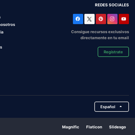
REDES SOCIALES
s
nosotros
Consigue recursos exclusivos
ia
directamente en tu email
os
Regístrate
Español
Magnific
Flaticon
Slidesgo