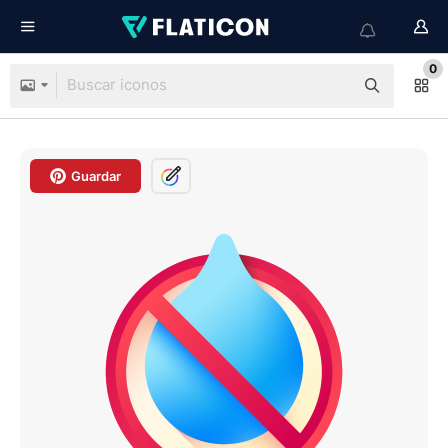
0
Guardar