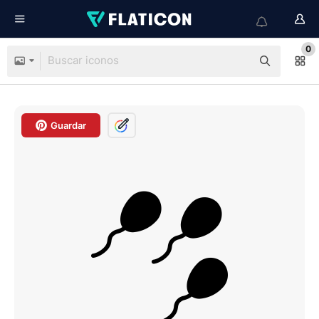
0
Guardar