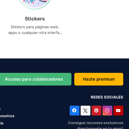
Stickers
Stickers para páginas web,
apps o cualquier otra interfaz
que necesites
Acceso para colaboradores
Hazte premium
REDES SOCIALES
s
nosotros
Consigue recursos exclusivos
ia
directamente en tu email