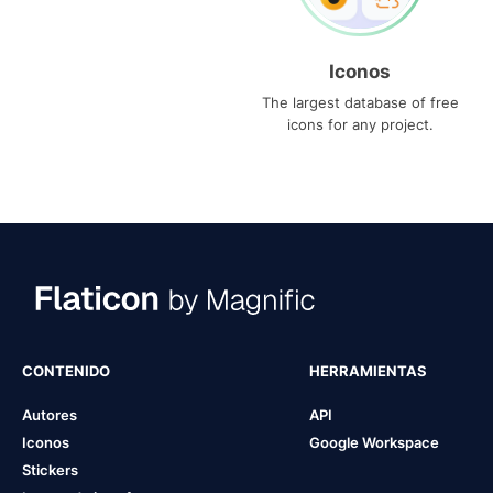
Iconos
The largest database of free
icons for any project.
CONTENIDO
HERRAMIENTAS
Autores
API
Iconos
Google Workspace
Stickers