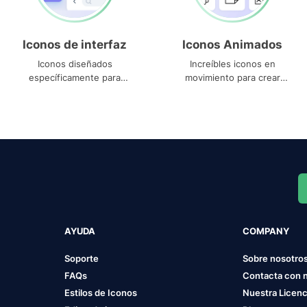
Iconos de interfaz
Iconos Animados
Iconos diseñados
Increíbles iconos en
específicamente para
movimiento para crear
interfaces
proyectos dinámicos
AYUDA
COMPANY
Soporte
Sobre nosotro
FAQs
Contacta con 
Estilos de Iconos
Nuestra Licenc