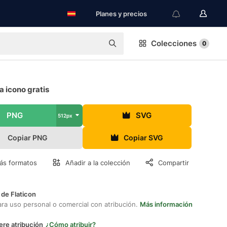
Planes y precios
Colecciones
0
a icono gratis
PNG
SVG
512px
Copiar PNG
Copiar SVG
ás formatos
Añadir a la colección
Compartir
 de Flaticon
ara uso personal o comercial con atribución.
Más información
ere atribución
¿Cómo atribuir?