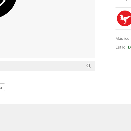
Más ico
Estilo:
D
a