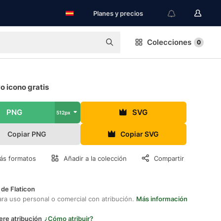
Planes y precios
Colecciones
0
o icono gratis
PNG
SVG
512px
Copiar PNG
Copiar SVG
ás formatos
Añadir a la colección
Compartir
 de Flaticon
ara uso personal o comercial con atribución.
Más información
ere atribución
¿Cómo atribuir?