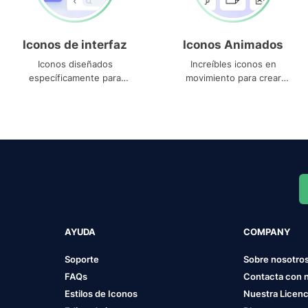
Iconos de interfaz
Iconos Animados
Iconos diseñados
Increíbles iconos en
específicamente para
movimiento para crear
interfaces
proyectos dinámicos
AYUDA
COMPANY
Soporte
Sobre nosotro
FAQs
Contacta con 
Estilos de Iconos
Nuestra Licenc