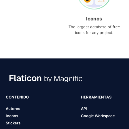
Iconos
The largest database of free
icons for any project.
CONTENIDO
HERRAMIENTAS
Autores
API
Iconos
Google Workspace
Stickers