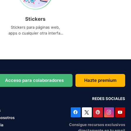
Stickers
Stickers para páginas web,
apps o cualquier otra interfaz
que necesites
Acceso para colaboradores
Hazte premium
REDES SOCIALES
s
nosotros
Consigue recursos exclusivos
ia
directamente en tu email