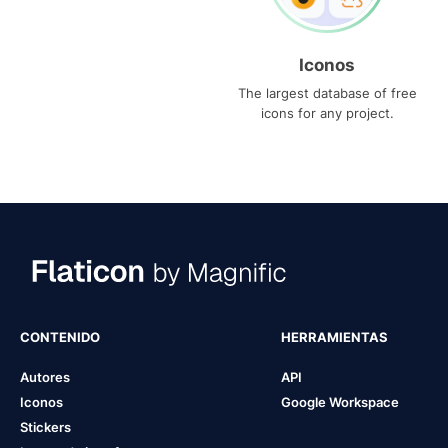
Iconos
The largest database of free
icons for any project.
CONTENIDO
HERRAMIENTAS
Autores
API
Iconos
Google Workspace
Stickers