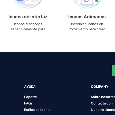
Iconos de interfaz
Iconos Animados
Iconos diseñados
Increíbles iconos en
específicamente para
movimiento para crear
interfaces
proyectos dinámicos
AYUDA
COMPANY
Soporte
Sobre nosotro
FAQs
Contacta con 
Estilos de Iconos
Nuestra Licenc