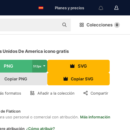
Planes y precios
Colecciones
0
s Unidos De America icono gratis
PNG
SVG
512px
Copiar PNG
Copiar SVG
ás formatos
Añadir a la colección
Compartir
 de Flaticon
ara uso personal o comercial con atribución.
Más información
ere atribución
¿Cómo atribuir?