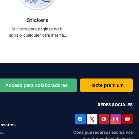
Stickers
Stickers para páginas web,
apps o cualquier otra interfaz
que necesites
Acceso para colaboradores
Hazte premium
REDES SOCIALES
s
nosotros
Consigue recursos exclusivos
ia
directamente en tu email