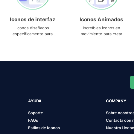
Iconos de interfaz
Iconos Animados
Iconos diseñados
Increíbles iconos en
específicamente para
movimiento para crear
interfaces
proyectos dinámicos
AYUDA
COMPANY
Soporte
Sobre nosotro
FAQs
Contacta con 
Estilos de Iconos
Nuestra Licenc