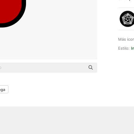
Más ico
Estilo:
I
nga