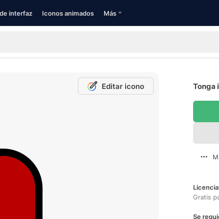
de interfaz
Iconos animados
Más
Editar icono
Tonga i
M
Licencia
Gratis p
Se requi