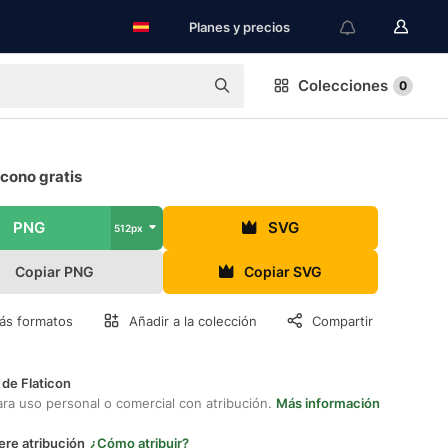
Planes y precios
Colecciones
0
cono gratis
PNG
SVG
512px
Copiar PNG
Copiar SVG
ás formatos
Añadir a la colección
Compartir
 de Flaticon
ara uso personal o comercial con atribución.
Más información
ere atribución
¿Cómo atribuir?