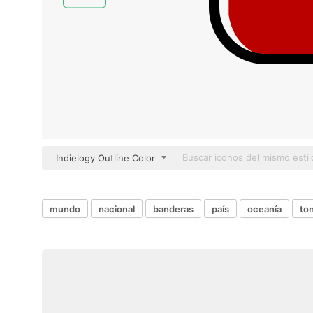
Indielogy Outline Color
mundo
nacional
banderas
país
oceanía
to