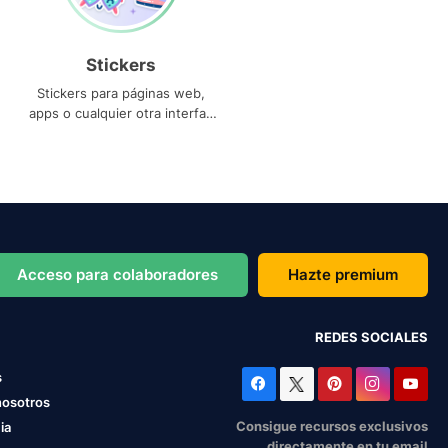
Stickers
Stickers para páginas web,
apps o cualquier otra interfaz
que necesites
Acceso para colaboradores
Hazte premium
REDES SOCIALES
s
nosotros
Consigue recursos exclusivos
ia
directamente en tu email