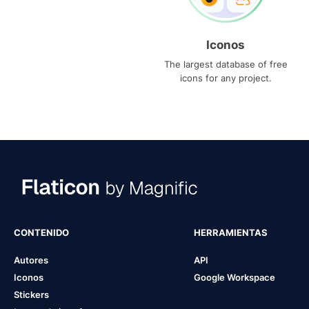
Iconos
The largest database of free
icons for any project.
CONTENIDO
HERRAMIENTAS
Autores
API
Iconos
Google Workspace
Stickers