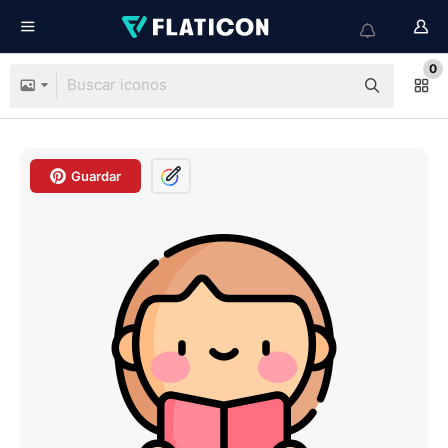
0
Guardar