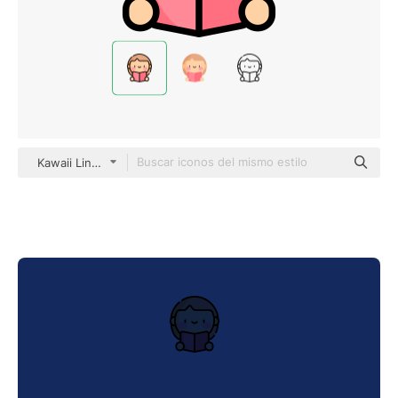
Kawaii Lineal color