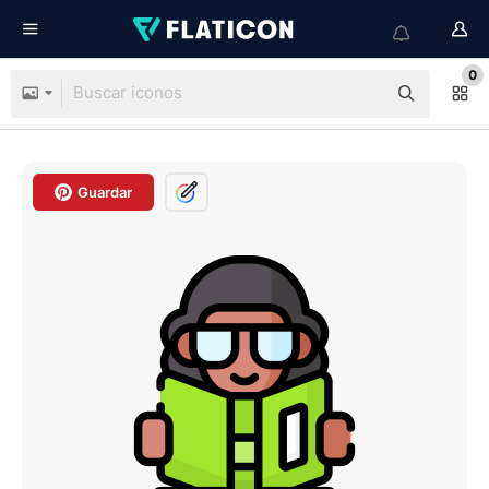
0
Guardar