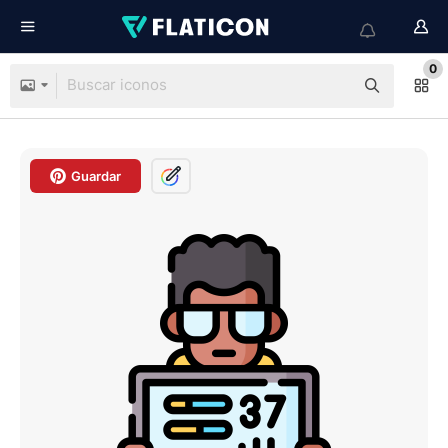
0
Guardar