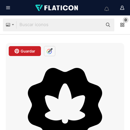
0
Guardar