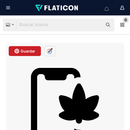
0
Guardar