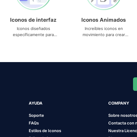
Iconos de interfaz
Iconos Animados
Iconos diseñados
Increíbles iconos en
específicamente para
movimiento para crear
interfaces
proyectos dinámicos
AYUDA
COMPANY
Soporte
Sobre nosotro
FAQs
Contacta con 
Estilos de Iconos
Nuestra Licenc