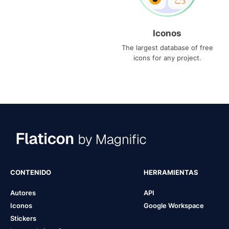
Iconos
The largest database of free
icons for any project.
CONTENIDO
HERRAMIENTAS
Autores
API
Iconos
Google Workspace
Stickers