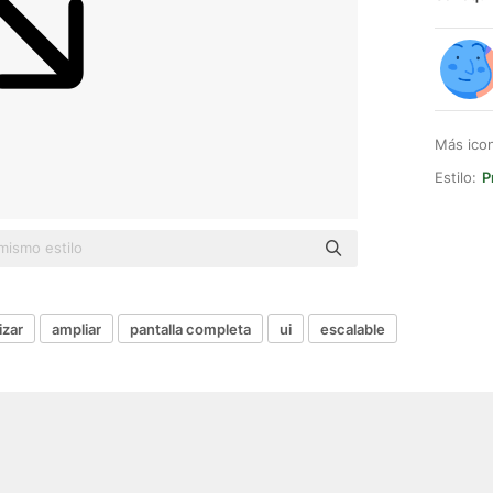
Más ico
Estilo:
P
zar
ampliar
pantalla completa
ui
escalable