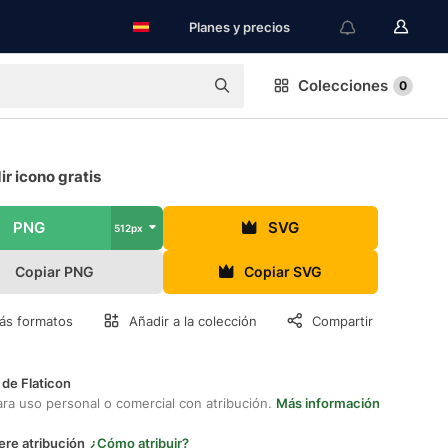
Planes y precios
Colecciones
0
r icono gratis
PNG
SVG
512px
Copiar PNG
Copiar SVG
ás formatos
Añadir a la colección
Compartir
 de Flaticon
ara uso personal o comercial con atribución.
Más información
ere atribución
¿Cómo atribuir?