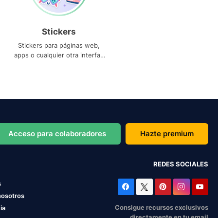
Stickers
Stickers para páginas web,
apps o cualquier otra interfaz
que necesites
Acceso para colaboradores
Hazte premium
REDES SOCIALES
s
nosotros
Consigue recursos exclusivos
ia
directamente en tu email