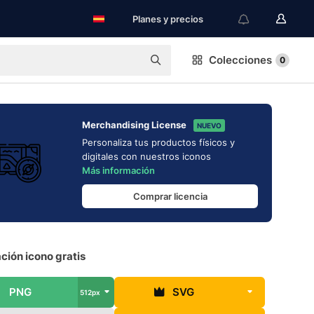
Planes y precios
Colecciones
0
Merchandising License
NUEVO
Personaliza tus productos físicos y
digitales con nuestros iconos
Más información
Comprar licencia
ción icono gratis
PNG
SVG
512px