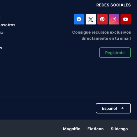
REDES SOCIALES
s
nosotros
Consigue recursos exclusivos
ia
directamente en tu email
os
Regístrate
Español
Magnific
Flaticon
Slidesgo