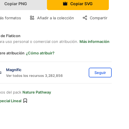
Copiar PNG
Copiar SVG
ás formatos
Añadir a la colección
Compartir
 de Flaticon
ara uso personal o comercial con atribución.
Más información
ere atribución
¿Cómo atribuir?
Magnific
Seguir
Ver todos los recursos 3,282,856
nos del pack
Nature Pathway
pecial Lineal