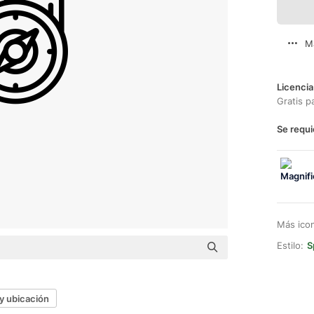
M
Licencia
Gratis p
Se requi
Más ico
Estilo:
S
y ubicación