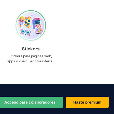
Stickers
Stickers para páginas web,
apps o cualquier otra interfaz
que necesites
Acceso para colaboradores
Hazte premium