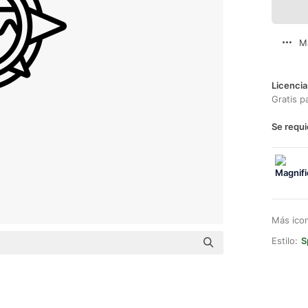
M
Licencia
Gratis p
Se requi
Más ico
Estilo:
S