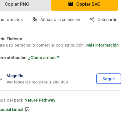
Copiar PNG
Copiar SVG
ás formatos
Añadir a la colección
Compartir
 de Flaticon
ara uso personal o comercial con atribución.
Más información
ere atribución
¿Cómo atribuir?
Magnific
Seguir
Ver todos los recursos 3,282,856
nos del pack
Nature Pathway
pecial Lineal