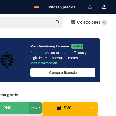
Planes y precios
Colecciones
0
Merchandising License
NUEVO
Personaliza tus productos físicos y
digitales con nuestros iconos
Más información
Comprar licencia
ono gratis
PNG
SVG
512px