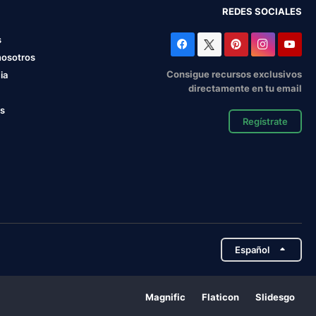
REDES SOCIALES
s
nosotros
Consigue recursos exclusivos
ia
directamente en tu email
os
Regístrate
Español
Magnific
Flaticon
Slidesgo