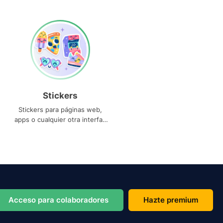
Stickers
Stickers para páginas web,
apps o cualquier otra interfaz
que necesites
Acceso para colaboradores
Hazte premium