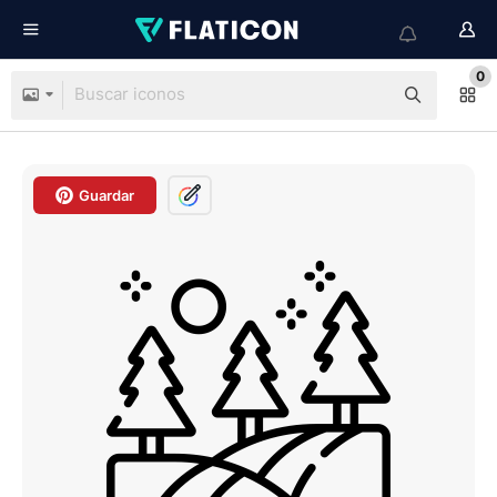
0
Guardar