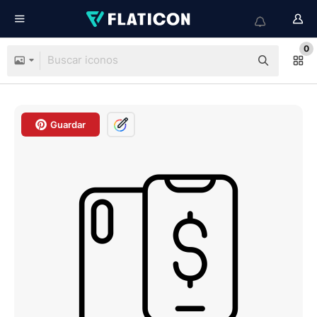
0
Guardar