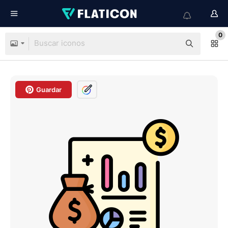
0
Guardar